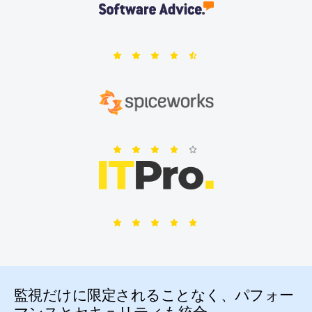
of
5
stars
Rating:
4.5
out
of
5
stars
Rating:
4
out
of
5
Rating:
stars
4.5
out
of
5
監視だけに限定されることなく、パフォー
stars