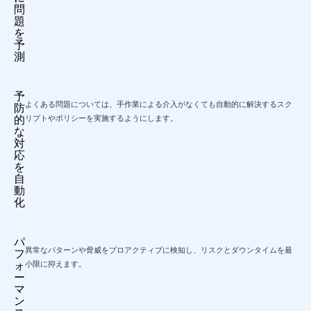
問
題
を
予
測
予
よくある問題については、手作業による介入がなくても自動的に解決するスク
防
的
リプトやポリシーを実施するようにします。
な
対
応
を
自
動
化
パ
異常なパターンや脅威をプロアクティブに検知し、リスクとダウンタイムを最
フ
ォ
小限に抑えます。
ー
マ
ン