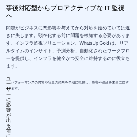
事後対応型からプロアクティブな IT 監視
へ
問題がビジネスに悪影響を与えてから対応を始めていては遅
きに失します。顕在化する前に問題を検知する必要がありま
す。インフラ監視ソリューション、WhatsUp Gold は、リア
ルタイムのインサイト、予測分析、自動化されたワークフロ
ーを提供し、インフラを健全かつ安全に維持するのに役立ち
ます。
ユ
パフォーマンスの異常や容量の傾向を早期に把握し、障害や遅延を未然に防ぎ
ー
ザ
ます。
ー
に
影
響
が
出
る
前
に