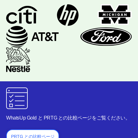
WhatsUp Gold と PRTG との比較ページをご覧ください。
W
い
PRTG との比較ページ