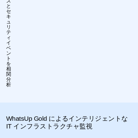
ス
と
セ
キ
ュ
リ
テ
ィ
イ
ベ
ン
ト
を
相
関
分
析
WhatsUp Gold によるインテリジェントな
IT インフラストラクチャ監視