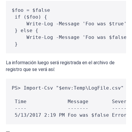
$foo = $false
 if ($foo) {
     Write-Log -Message 'Foo was $true' 
 } else {
     Write-Log -Message 'Foo was $false'
 }
La información luego será registrada en el archivo de
registro que se verá así:
PS> Import-Csv "$env:Temp\LogFile.csv"
 Time              Message        Severi
 ----              -------        ------
 5/13/2017 2:19 PM Foo was $false Error