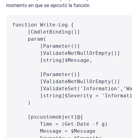
momento en que se ejecutó la función.
function Write-Log {
     [CmdletBinding()]
     param(
         [Parameter()]
         [ValidateNotNullOrEmpty()]
         [string]$Message,
         [Parameter()]
         [ValidateNotNullOrEmpty()]
         [ValidateSet('Information','War
         [string]$Severity = 'Informatio
     )
     [pscustomobject]@{
         Time = (Get-Date -f g)
         Message = $Message