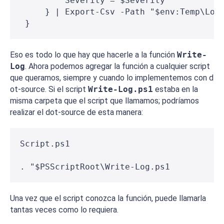
         Severity = $Severity
     } | Export-Csv -Path "$env:Temp\Log
 }
Eso es todo lo que hay que hacerle a la función
Write-
Log
. Ahora podemos agregar la función a cualquier script
que queramos, siempre y cuando lo implementemos con
d
ot-source
. Si el script
Write-Log.ps1
estaba en la
misma carpeta que el script que llamamos; podríamos
realizar el
dot-source
de esta manera:
Script.ps1
. "$PSScriptRoot\Write-Log.ps1
Una vez que el script conozca la función, puede llamarla
tantas veces como lo requiera.