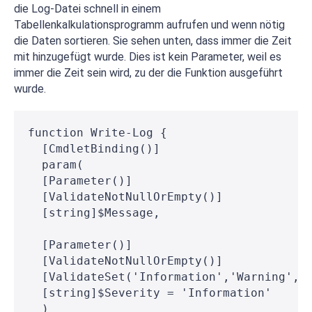
die Log-Datei schnell in einem
Tabellenkalkulationsprogramm aufrufen und wenn nötig
die Daten sortieren. Sie sehen unten, dass immer die Zeit
mit hinzugefügt wurde. Dies ist kein Parameter, weil es
immer die Zeit sein wird, zu der die Funktion ausgeführt
wurde.
function Write-Log {
  [CmdletBinding()]
  param(
  [Parameter()]
  [ValidateNotNullOrEmpty()]
  [string]$Message,
  [Parameter()]
  [ValidateNotNullOrEmpty()]
  [ValidateSet('Information','Warning','
  [string]$Severity = 'Information'
  )