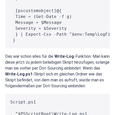
  [pscustomobject]@{
  Time = (Get-Date -f g)
  Message = $Message
  Severity = $Severity
  } | Export-Csv -Path "$env:Temp\LogFil
 }
Das war schon alles für die
Write-Log
-Funktion. Man kann
diese jetzt zu jedem beliebigen Skript hinzufügen, solange
man sie vorher per Dot-Sourcing einbindet. Wenn das
Write-Log.ps1
-Skript sich im gleichen Ordner wie das
Skript befindet, von dem man es aufruft, würde man es
folgendermaßen per Dot-Sourcing einbinden:
Script.ps1
. "$PSScriptRoot\Write-Log.ps1