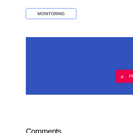
MONITORING
P
Comments