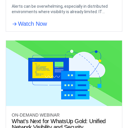
Alerts can be overwhelming, especially in distributed
environments where visibility is already limited. IT
workers can be bombarded and who’ll have no idea where
these notifications came from..
Watch Now
ON-DEMAND WEBINAR
What’s Next for WhatsUp Gold: Unified
Network Visibility and Security