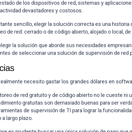
 estado de los dispositivos de red, sistemas y aplicacion
actividad devastadores y costosos.
tante sencillo, elegir la solución correcta es una histor
 de red: cerrado o de código abierto, alojado o local, de
legir la solución que aborde sus necesidades empresaria
ntes de seleccionar una solución de supervisión de red 
cias
Realmente necesito gastar los grandes dólares en softwa
reo de red gratuito y de código abierto no le cueste ni u
ndimiento gratuitas son demasiado buenas para ser verdad
ramientas de supervisión de TI para lograr la funcionalid
 a largo plazo.
re es prudente buscar una única solución de pago que inc