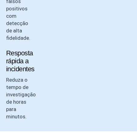
falsos
positivos
com
detecção
de alta
fidelidade.
Resposta
rápida a
incidentes
Reduza o
tempo de
investigação
de horas
para
minutos.