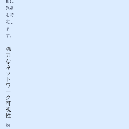
前に
異常
を特
定し
ま
す。
強
力
な
ネ
ッ
ト
ワ
ー
ク
可
視
性
物