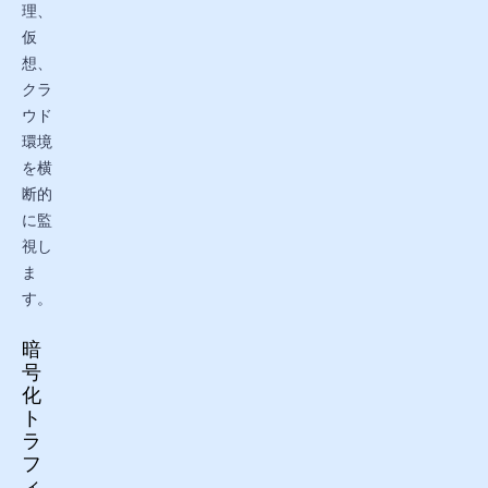
理、
仮
想、
クラ
ウド
環境
を横
断的
に監
視し
ま
す。
暗
号
化
ト
ラ
フ
ィ