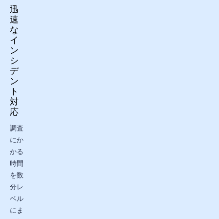
迅
速
な
イ
ン
シ
デ
ン
ト
対
応
調査
にか
かる
時間
を数
分レ
ベル
にま