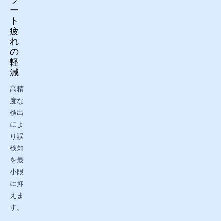
ー
ト
疲
れ
の
軽
減
高精
度な
検出
によ
り誤
検知
を最
小限
に抑
えま
す。