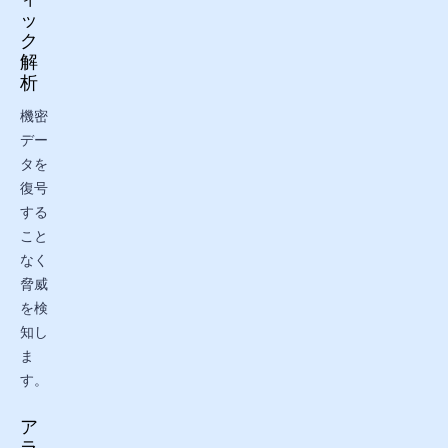
ッ
ク
解
析
機密
デー
タを
復号
する
こと
なく
脅威
を検
知し
ま
す。
ア
ラ