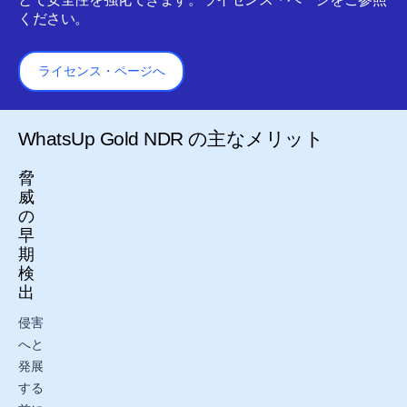
ください。
ライセンス・ページへ
WhatsUp Gold NDR の主なメリット
脅
威
の
早
期
検
出
侵害
へと
発展
する