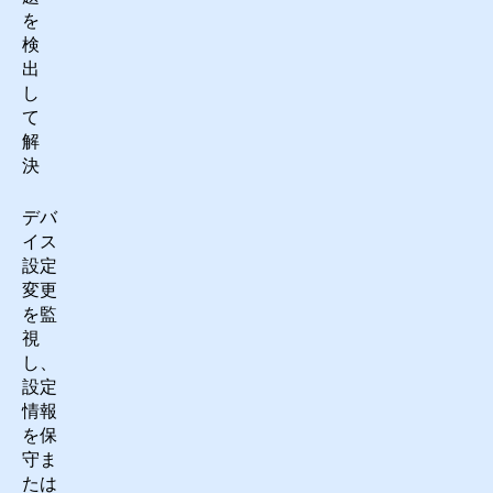
を
検
出
し
て
解
決
デバ
イス
設定
変更
を監
視
し、
設定
情報
を保
守ま
たは