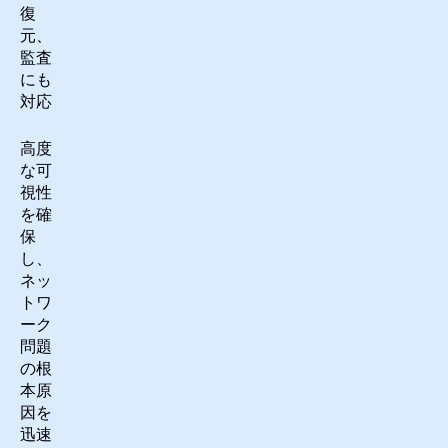
復
元、
監査
にも
対応
高度
な可
視性
を確
保
し、
ネッ
トワ
ーク
問題
の根
本原
因を
迅速