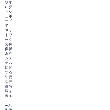
やす
いダ
ッシ
ュボ
ード
で、
ネッ
トワ
ーク
の稼
働状
況や
シス
テム
に関
する
重要
な詳
細情
報を
表示
死活