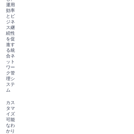
運用
効率
とビ
ジネ
ス継
続性
を促
進す
る統
合ネ
ット
ワー
ク管
理シ
ステ
ム
カス
タマ
イズ
可能
なわ
かり