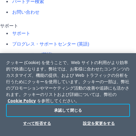
パートナー検索
お問い合わせ
サポート
サポート
プログレス・サポートセンター (英語)
コミュニティ (英語)
クッキー (Cookie) を使うことで、Web サイトの利用がより効率
製品ライフサイクル (英語)
的で快適になります。弊社では、お客様に合わせたコンテンツの
カスタマイズ、機能の提供、および Web トラフィックの分析を
ドキュメント
行うためにクッキーを使用しています。クッキーの一部は、弊社
テクニカル・サービス（英語)
のプロモーションやマーケティング活動の改善や追跡にも活かさ
れます。クッキーのリストおよび詳細については、弊社の
トレーニング (英語)
Cookie Policy
を参照してください。
承認して閉じる
その他のプログレス製品
セキュアなファイル転送
すべて拒否する
設定を変更をする
モバイルアプリ開発