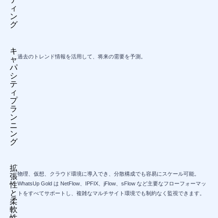
ィ
ン
グ
キ
過去のトレンド情報を活用して、将来の需要を予測。
ャ
パ
シ
テ
ィ
プ
ラ
ン
ニ
ン
グ
拡
物理、仮想、クラウド環境に導入でき、分散構成でも容易にスケール可能。
張
性
WhatsUp Gold は NetFlow、IPFIX、jFlow、sFlow など主要なフローフォーマッ
と
トをすべてサポートし、複雑なマルチサイト環境でも制約なく監視できます。
柔
軟
性