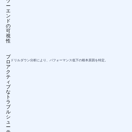
ツ
ー
エ
ン
ド
の
可
視
性
プ
ドリルダウン分析により、パフォーマンス低下の根本原因を特定。
ロ
ア
ク
テ
ィ
ブ
な
ト
ラ
ブ
ル
シ
ュ
ー
テ