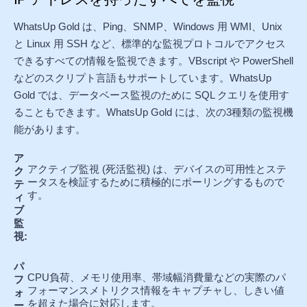
WhatsUp Gold は、Ping、SNMP、Windows 用 WMI、Unix
と Linux 用 SSH など、標準的な監視プロトコルでアクセス
できるすべての情報を監視できます。VBscript や PowerShell
などのスクリプト言語もサポートしています。WhatsUp
Gold では、データベース監視のために SQL クエリを使用す
ることもできます。WhatsUp Gold には、次の3種類の監視機
能があります。
ア
アクティブ監視 (死活監視) は、デバイスの可用性とステ
ク
ータスを検証するために積極的にポーリングするもので
テ
す。
ィ
ブ
監
視:
パ
CPU負荷、メモリ使用率、帯域幅消費量などの実際のパ
フ
フォーマンスメトリクス情報をキャプチャし、しきい値
ォ
を超えた場合に対応します。
ー