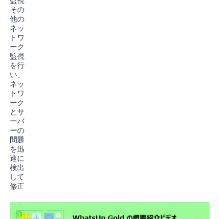
監視
その
他の
ネッ
トワ
ーク
監視
を行
い、
ネッ
トワ
ーク
とサ
ーバ
ーの
問題
を迅
速に
検出
して
修正