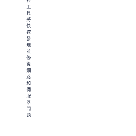
控
工
具
將
快
速
發
現
並
修
復
網
路
和
伺
服
器
問
題