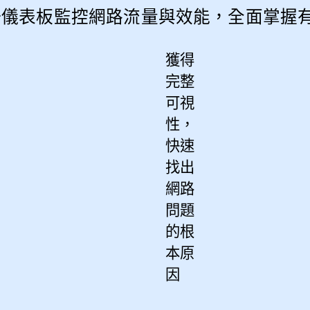
透過單一儀表板監控網路流量與效能，全面掌
獲得
完整
可視
性，
快速
找出
網路
問題
的根
本原
因