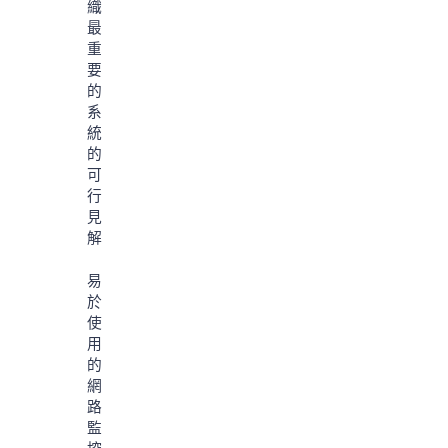
織
最
重
要
的
系
統
的
可
行
見
解
易
於
使
用
的
網
路
監