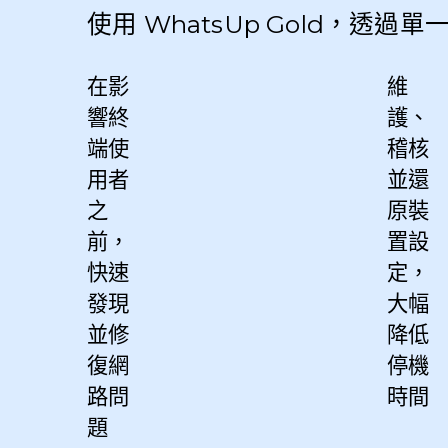
使用 WhatsUp Gold，
在影
維
響終
護、
端使
稽核
用者
並還
之
原裝
前，
置設
快速
定，
發現
大幅
並修
降低
復網
停機
路問
時間
題