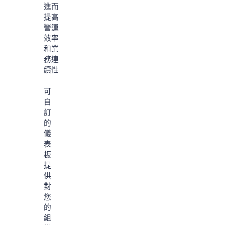
進而
提高
營運
效率
和業
務連
續性
可
自
訂
的
儀
表
板
提
供
對
您
的
組