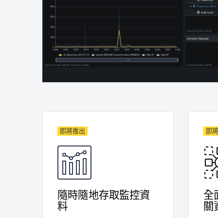
即將推出
即
隨時隨地存取監控資
全
料
關