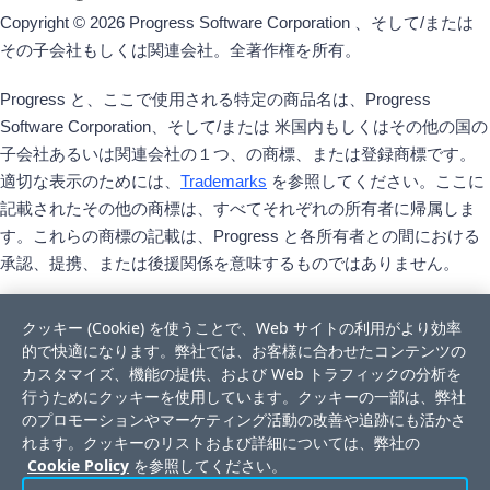
Copyright © 2026 Progress Software Corporation 、そして/または
その子会社もしくは関連会社。全著作権を所有。
Progress と、ここで使用される特定の商品名は、Progress
Software Corporation、そして/または 米国内もしくはその他の国の
子会社あるいは関連会社の１つ、の商標、または登録商標です。
適切な表示のためには、
Trademarks
を参照してください。ここに
記載されたその他の商標は、すべてそれぞれの所有者に帰属しま
す。これらの商標の記載は、Progress と各所有者との間における
承認、提携、または後援関係を意味するものではありません。
クッキー (Cookie) を使うことで、Web サイトの利用がより効率
的で快適になります。弊社では、お客様に合わせたコンテンツの
カスタマイズ、機能の提供、および Web トラフィックの分析を
行うためにクッキーを使用しています。クッキーの一部は、弊社
のプロモーションやマーケティング活動の改善や追跡にも活かさ
れます。クッキーのリストおよび詳細については、弊社の
Cookie Policy
を参照してください。