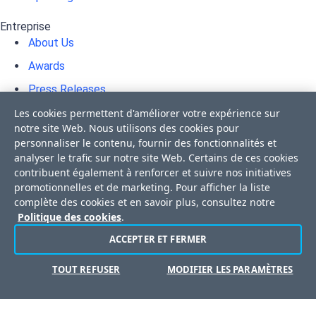
Entreprise
About Us
Awards
Press Releases
Media Coverage
Les cookies permettent d'améliorer votre expérience sur
notre site Web. Nous utilisons des cookies pour
Événements
personnaliser le contenu, fournir des fonctionnalités et
analyser le trafic sur notre site Web. Certains de ces cookies
Corporate Blog
contribuent également à renforcer et suivre nos initiatives
Careers
promotionnelles et de marketing. Pour afficher la liste
complète des cookies et en savoir plus, consultez notre
Offices
Politique des cookies
.
ACCEPTER ET FERMER
Copyright © 2026 Progress Software Corporation et/ou ses
TOUT REFUSER
MODIFIER LES PARAMÈTRES
filiales ou sociétés affiliées. Tous droits réservés.
Progress et certains noms de logiciels utilisés dans le présent