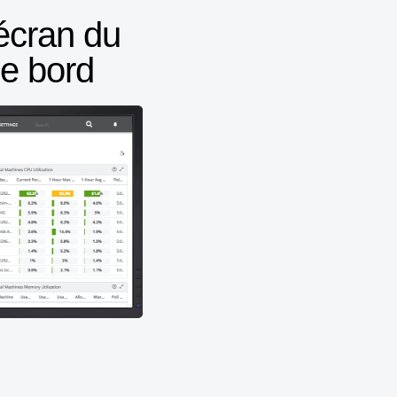
écran du
de bord