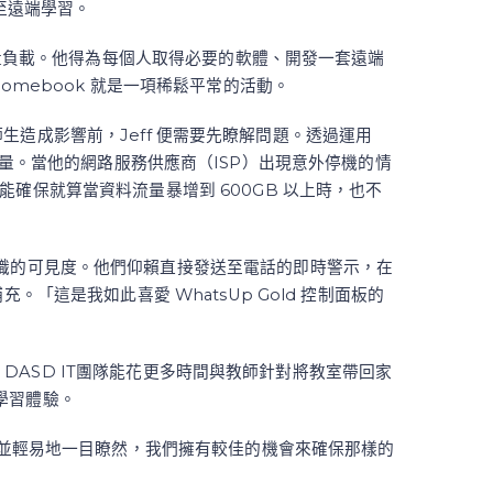
至遠端學習。
流量負載。他得為每個人取得必要的軟體、開發一套遠端
mebook 就是一項稀鬆平常的活動。
師生造成影響前，Jeff 便需要先瞭解問題。透過運用
頻寬用量。當他的網路服務供應商（ISP）出現意外停機的情
確保就算當資料流量暴增到 600GB 以上時，也不
識的可見度。他們仰賴直接發送至電話的即時警示，在
這是我如此喜愛 WhatsUp Gold 控制面板的
，DASD IT團隊能花更多時間與教師針對將教室帶回家
端學習體驗。
現並輕易地一目瞭然，我們擁有較佳的機會來確保那樣的