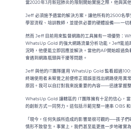
當2020年3月新冠肺炎的限制開始實施之際，他與其
Jeff 必須施予適當的解決方案，讓他所有的250
學習流程、培訓教師，並提供必要的硬體設備──一切都
然而 Jeff 目前用來監督網路的工具擁有一項優勢：W
WhatsUp Gold 的強大網路流量分析功能，Je
況時，他便能立即因應並解決。當他的AP開始超過負
會遇到網路瓶頸與干擾等問題。
Jeff 與他的IT團隊運用 WhatsUp Gold 監看超
終端使用者未察覺之前便修正錯誤並找出網路使用異常之處
原因。我可以自訂對我來說重要的內容——迅速掌握
WhatsUp Gold 讓轄區的 IT團隊擁有十足
的創新方式一同努力。這包括示範完整一連串 OBS 和 
「現今，任何失誤所造成的影響是很可觀的──孩子們
情形不致發生。事實上，我們甚至能更進一步地確實