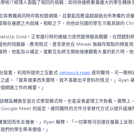
他學術IT經理人面臨了相同的挑戰：如何快速將數量龐大的學生轉換
0名學生與教職員同時存取校園網路，且要能因應遠超越過去所準備的
需在幾週之內就緒。相較之下，向他幼兒園的學生示範其餘的 Chro
hatsUp Gold。正常運行時的連線力突然變得極為關鍵，在問題對
ff能追蹤他的伺服器、應用程式，甚至是他在 Meraki 無線存取點的
載時，他能加以補足。當數百名師生開始接連觀看大量的影片時，他能
過100台裝置，利用所提供之互動式
network map
達到獨特、可一眼辨
。「當某樣東西失靈時，我不喜歡出乎意料的情況，」Ryan 補充。「
整個網路工作的概要。」
的信心，當該轄區轉換至混合式學習模式時，也能妥善處理工作負載。實際上
Google Meet 的設定，連同獨特的文件分享替代方式以提升遠
確實因而失去機會，」Ryan 解釋。「一切事物可迅速在螢幕上呈
為我們的學生帶來價值。」