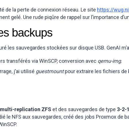
té de la perte de connexion réseau. Le site
https://wug.ni
ment gelé. Une rude piqûre de rappel sur l’importance d’u
les backups
auré les sauvegardes stockées sur disque USB. GenAI m’a 
iers transférés via WinSCP, conversion avec
qemu-img
.
ge, j’ai utilisé
guestmount
pour extraire les fichiers d
multi-replication ZFS
et des sauvegardes de type
3-2-
édié le NFS aux sauvegardes, créé des jobs Proxmox de ba
 WinSCP.