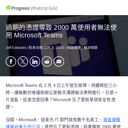
過期的憑證導致 2000 萬使用者無法使
用 Microsoft Teams
Jeff Edwards
|
發表日期
二月 5, 2020
|
網路管理
|
解決問題
Microsoft Teams 在 2 月 4 日上午發生故障，持續將近三小
時，讓無數的會議和辦公室聊天溝通無法準時進行，引發一
片混亂。這是怎麼回事？Microsoft 忘了更新某項安全性憑
證。
沒錯，Microsoft，這家光 IT 部門就有數千名員工、
資金規模
達幾兆美元的公司
，竟然忘了更新憑證，結果導致 2000 萬使