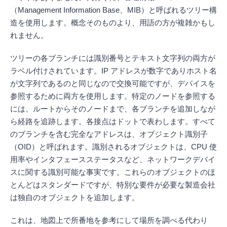
（Management Information Base、MIB）と呼ばれるツリー構
造を使用します。概念そのものより、用語の方が複雑かもし
れません。
ツリーの各ブランチには識別番号とテキスト文字列の両方が
ラベル付けされています。IP アドレスが数字でありホスト名
が文字列であるのと同じなので交換可能ですが、デバイスを
参照するために両方を使用します。特定のノードを参照する
には、ルートからそのノードまで、各ブランチを追加しなが
ら経路を追跡します。各接点はドットで表わします。すべて
のブランチを含む完全なアドレスは、オブジェクト識別子
（OID）と呼ばれます。識別されるオブジェクトは、CPU 使
用率やインタフェースステータスなど、ネットワークデバイ
スに関する識別可能な事実です。これらのオブジェクトのほ
とんどはスタンダードですが、特別な要件が必要な製造会社
は独自のオブジェクトを追加します。
これは、地図上で所番地を参考にして場所を調べる代わり