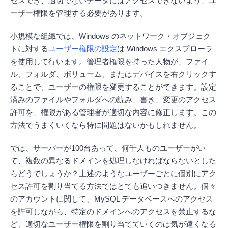
セスでき、適切でないデータにはアクセスできないよう、ユ
ーザー権限を管理する必要があります。
小規模な組織では、Windows のネットワーク・オブジェク
トに対する
ユーザー権限の設定
は Windows エクスプローラ
を使用して行います。管理者権限を持った人物が、ファイ
ル、フォルダ、ボリューム、またはデバイスを右クリックす
ることで、ユーザーの権限を変更することができます。設定
済みのファイルやフォルダへの読み、書き、変更のアクセス
許可を、権限がある管理者が適切な内容に修正します。この
方法でうまくいくなら特に問題はないかもしれません。
では、サーバーが100台あって、何千人ものユーザーがい
て、複数の異なるドメインを処理しなければならないとした
らどうでしょうか？上述のようなユーザーごとに個別にアク
セス許可を割り当てる方法ではとても追いつきません。個々
のアカウントに関して、MySQL データベースへのアクセス
を許可しながら、特定のドメインへのアクセスを禁止するな
ど、適切なユーザー権限を割り当てていくのは気が遠くなる