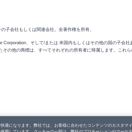
n 、そして/または その子会社もしくは関連会社。全著作権を所有。
oftware Corporation、そして/または 米国内もしくはその
その他の商標は、すべてそれぞれの所有者に帰属します。これらの商標
り効率的で快適になります。弊社では、お客様に合わせたコンテンツのカスタマ
ーを使用しています。クッキーの一部は、弊社のプロモーションやマーケ