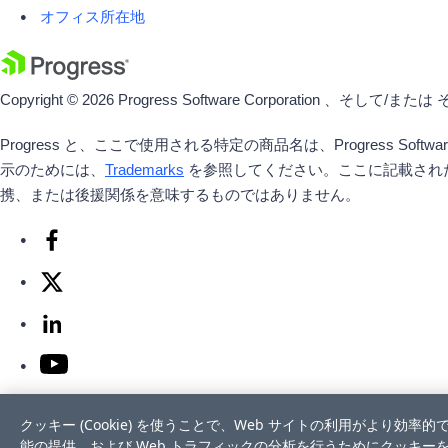
オフィス所在地
Copyright © 2026 Progress Software Corporatio
Progress と、ここで使用される特定の商品名は、Progress S
示のためには、
Trademarks
を参照してください。ここに記載された
携、または後援関係を意味するものではありません。
Privacy Center
Trust Center
利用規約
クッキー (Cookie) を使うことで、Web サイトの利用がよ
個人情報の販売または共有を不許可
能の提供、および Web トラフィックの分析を行うためにクッキ