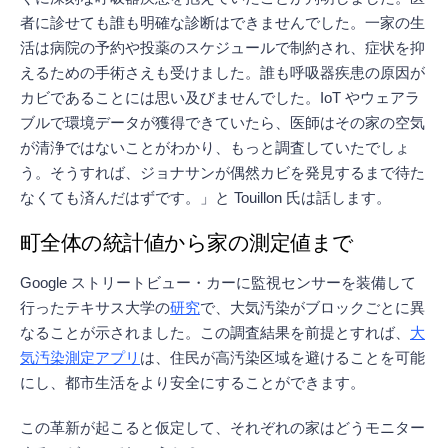
者に診せても誰も明確な診断はできませんでした。一家の生
活は病院の予約や投薬のスケジュールで制約され、症状を抑
えるための手術さえも受けました。誰も呼吸器疾患の原因が
カビであることには思い及びませんでした。IoT やウェアラ
ブルで環境データが獲得できていたら、医師はその家の空気
が清浄ではないことがわかり、もっと調査していたでしょ
う。そうすれば、ジョナサンが偶然カビを発見するまで待た
なくても済んだはずです。」と Touillon 氏は話します。
町全体の統計値から家の測定値まで
Google ストリートビュー・カーに監視センサーを装備して
行ったテキサス大学の
研究
で、大気汚染がブロックごとに異
なることが示されました。この調査結果を前提とすれば、
大
気汚染測定アプリ
は、住民が高汚染区域を避けることを可能
にし、都市生活をより安全にすることができます。
この革新が起こると仮定して、それぞれの家はどうモニター