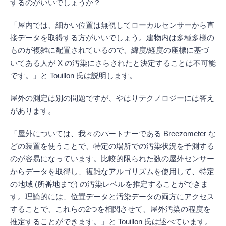
するのがいいでしょうか？
「屋内では、細かい位置は無視してローカルセンサーから直
接データを取得する方がいいでしょう。建物内は多種多様の
ものが複雑に配置されているので、緯度/経度の座標に基づ
いてある人が X の汚染にさらされたと決定することは不可能
です。」と Touillon 氏は説明します。
屋外の測定は別の問題ですが、やはりテクノロジーには答え
があります。
「屋外については、我々のパートナーである Breezometer な
どの装置を使うことで、特定の場所での汚染状況を予測する
のが容易になっています。比較的限られた数の屋外センサー
からデータを取得し、複雑なアルゴリズムを使用して、特定
の地域 (所番地まで) の汚染レベルを推定することができま
す。理論的には、位置データと汚染データの両方にアクセス
することで、これらの2つを相関させて、屋外汚染の程度を
推定することができます。」と Touillon 氏は述べています。