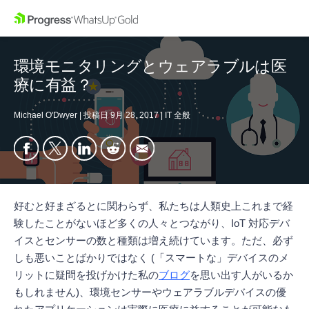
環境モニタリングとウェアラブルは医
療に有益？
Michael O'Dwyer
|
投稿日
9月 28, 2017
|
IT 全般
好むと好まざるとに関わらず、私たちは人類史上これまで経
験したことがないほど多くの人々とつながり、IoT 対応デバ
イスとセンサーの数と種類は増え続けています。ただ、必ず
しも悪いことばかりではなく (「スマートな」デバイスのメ
リットに疑問を投げかけた私の
ブログ
を思い出す人がいるか
もしれません)、環境センサーやウェアラブルデバイスの優