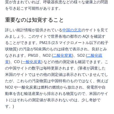
質が含まれていれば、呼吸器疾患などの様々な健康上の問題
を引き起こす可能性があります。
重要なのは知覚すること
詳しい統計情報が提供されている
中国の北京
のサイトを見て
みましょう。このサイトで世界各地の都市の AQI を確認す
ることができます。PM2.5 (2.5 マイクロメートル以下の粒子
状物質) の汚染が50未満のものは緑色で表示され、良好とみ
なされます。PM10 、NO2 (
二酸化窒素
)、SO2 (
二酸化硫
黄
)、CO (
一酸化炭素
) などの他の測定値も確認できます。こ
の中国サイトの数字は毎時更新されます。(筆者が調査した
米国のサイトではその他の測定値は表示されていませんでし
たが、これらの汚染物質は中国特有のものではなく、例えば
NO2 や一酸化炭素は燃料の燃焼から放出され、発電所や自
動車を含む輸送産業から排出される物質なので、米国のサイ
トにはそれらの測定値が表示されないのは、少し奇妙で
す。)