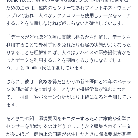
Touillon 氏は、教育の重要性を認めつつ、医療診断に益する
ための進歩は、屋内のセンサーであれフィットネス・ウェア
ラブルであれ、人々がテクノロジーを使用しデータをシェア
することを決断しなければ起こらないと確信しています。
「データがどれほど医療に貢献し得るかを理解し、データを
利用することで外科手術を免れたり心臓の状態がよくなった
りすることを理解すれば、人々はデバイスや医療提供者がも
っとデータを利用することを期待するようになるでしょ
う。」と Touillon 氏は予測しています。
さらに、彼は、資格を得たばかりの新米医師と20年のベテラ
ン医師の能力を比較することなどで機械学習が進むにつれ
て、「推測」やパターン分析がより正確になると予測してい
ます。
それまでの間、環境要因をモニターするために家庭や企業に
センサーを配備するのはどうでしょうか？収集されるデータ
が多いほど、健康上の問題が発生したときに環境要因が関与