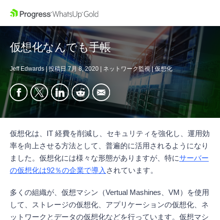
仮想化なんでも手帳
Jeff Edwards
|
投稿日
7月 8, 2020
|
ネットワーク監視
|
仮想化
仮想化は、IT 経費を削減し、セキュリティを強化し、運用効
率を向上させる方法として、普遍的に活用されるようになり
ました。仮想化には様々な形態がありますが、特に
サーバー
の仮想化は92％の企業で導入
されています。
多くの組織が、仮想マシン（Vertual Mashines、VM）を使用
して、ストレージの仮想化、アプリケーションの仮想化、ネ
ットワークとデータの仮想化などを行っています。仮想マシ