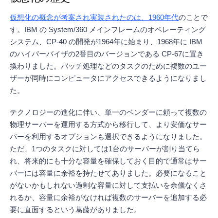
仮想化の概念が考案され実装されたのは、1960年代
のことで
す。IBM の System/360 メインフレームのオペレーティング
システム、CP-40 の開発が1964年に始まり、1968年に IBM
のハイパーバイザの2番目のバージョンである CP-67に置き
換わりました。バッチ処理などのタスクのために複数のユー
ザーが同時にコンピュータにアクセスできるようになりまし
た。
テクノロジーの進化に伴い、単一のベンダーに頼って複数の
物理サーバーを運用する方式から移行して、より安価なサー
バーを利用するオプションも選択できるようになりました。
ただ、1つのタスクに対しては1台のサーバーが割り当てら
れ、将来的にも十分な容量を確保しておく目的で通常はサー
バーには容量に余裕を持たせてありました。必要になること
がないかもしれない過剰な容量に対して支払いを余儀なくさ
れるか、容量に余裕がなければ複数のサーバーを追加する必
要に直面するという葛藤がありました。