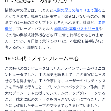
IT の歴史はいつ始まったか？
情報技術の歴史は、ほとんど
人類の歴史の始まりまで遡る
こ
とができます。現在では使用する開発者はいないものの、象
形文字は一種のスクリプトとも考えられます。計算尺、
階差
機関
、ブレーズ・パスカルの
歯車式計算機パスカリーヌ
や
その他の機械式計算機なども IT に含まれ得るかもしれませ
ん。ですが、今日使う意味での IT は、20世紀も後半以降と
考えるのが一般的でしょう。
1970年代：メインフレーム中心
この時代のコンピュータはほとんどメインフレームやミニコ
ンピュータでした。IT の歴史を語る上で、この事実には言及
せざるを得ません。IT の仕事には、ユーザーのバッチ・タス
クを手作業で行うこと、プリンターのバックアップ作業、膨
大なプロシージャに従ってシステムのアップグレードをする
こと、端末に紙のストックを切らさないようにすること、さ
らには破損したチューブの交換までも含まれていました。