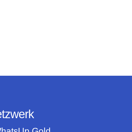
etzwerk
 WhatsUp Gold