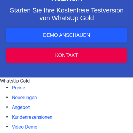
Starten Sie Ihre Kostenfreie Testversion
von WhatsUp Gold
DEMO ANSCHAUEN
КONTAKT
WhatsUp Gold
Preise
Neuerungen
Angebot
Kundenrezensionen
Video Demo