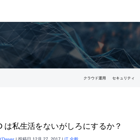
クラウド運用
セキュリティ
OD は私生活をないがしろにするか？
O'Dwyer
|
投稿日
12月 27, 2017
|
IT 全般