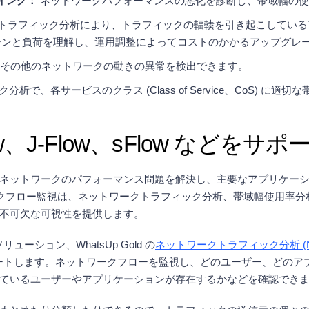
ィング：
ネットワークパフォーマンスの悪化を診断し、帯域幅の使
トラフィック分析により、トラフィックの輻輳を引き起こしている
ターンと負荷を理解し、運用調整によってコストのかかるアップグレ
oS その他のネットワークの動きの異常を検出できます。
分析で、各サービスのクラス (Class of Service、CoS)
Flow、J-Flow、sFlow などをサポ
ネットワークのパフォーマンス問題を解決し、主要なアプリケー
クフロー監視は、ネットワークトラフィック分析、帯域幅使用率分
不可欠な可視性を提供します。
ーション、WhatsUp Gold の
ネットワークトラフィック分析 (Network
コルをサポートします。ネットワークフローを監視し、どのユーザー、ど
ているユーザーやアプリケーションが存在するかなどを確認でき