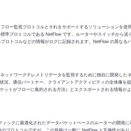
ークフロー監視プロトコルとそれをサポートするソリューションを使
標準プロトコルである NetFlow です。ルーターやスイッチから
トコルなどの情報がログに記録されます。NetFlow の異なるバリ
報を収集し、ネットワークテレメトリデータを監視するために独自に開発した
状況、通信パートナー、クライアントアクティビティの全体像を
がフローに集約される方法）とエクスポートされる情報がより柔軟にカスタ
トラフィックに最適化されたデータパケットベースのルーターの開発に着手した
er 独自のプロトコルですが、この規格は一般に NetFlow と互換性が