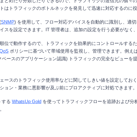
まとめたり分類したりできるので、トラフィックの送信元の個々
トはトラフィックのボトルネックを発見して迅速に対応するのに
(
SNMP
) を使用して、フロー対応デバイスを自動的に識別し、適
イスを設定できます。IT 管理者は、追加の設定を行う必要がなく
順位で動作するので、トラフィックを効果的にコントロールするため
QoS
ポリシーに基づいて帯域使用を監視し、管理できます。例えば、
ognition、ネットワークベースのアプリケーション認識) トラフィックの完
ェースのトラフィック使用率などに関してしきい値を設定してお
ション・業務に悪影響が及ぶ前にプロアクティブに対処できます
ートする
WhatsUp Gold
を使ってトラフィックフローを追跡および分
。