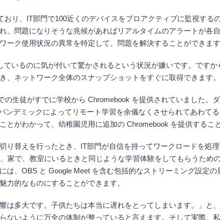
しており、IT部門で100近くのデバイスをプロアクティブに監視するのに 
れ、問題になりそうな兆候があればリアルタイムのアラートが各自
ワーク使用状況の異常を特定して、問題を解決することができま
しているのに気が付いて驚かされるという状況が嫌いです。ですから、Wh
き、ネットワーク全体のスナップショットをすぐに取得できます
までの生徒がすでに学校から Chromebook を提供されていまし
、パンデミックによってリモート学習を余儀なくさせられてあわて
がわかって、幼稚園児用に追加の Chromebook を提供する
替えを行ったとき、IT部門が自信を持ってワークロードを処理できると
ちに、家で、教室にいるときと同じような学習体験をしてもらうため
、OBS と Google Meet を含む包括的なストリーミング
魅力的なものにすることができます。
響は多大です。子供たちは本当に遅れをとってしまいます。」と、R
らないように万全の体制が整っていると言えます。そして実際、