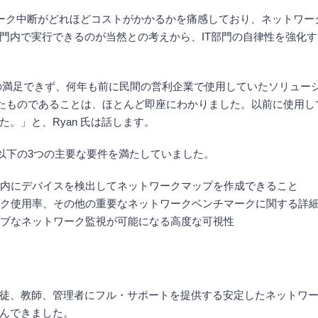
トワーク中断がどれほどコストがかかるかを痛感しており、ネットワ
門内で実行できるのが当然との考えから、IT部門の自律性を強化
満足できず、何年も前に民間の営利企業で使用していたソリューションで
としていたものであることは、ほとんど即座にわかりました。以前に使
。」と、Ryan 氏は話します。
める、以下の3つの主要な要件を満たしていました。
間以内にデバイスを検出してネットワークマップを作成できること
ィスク使用率、その他の重要なネットワークベンチマークに関する詳
ィブなネットワーク監視が可能になる高度な可視性
上の生徒、教師、管理者にフル・サポートを提供する安定したネットワ
んできました。