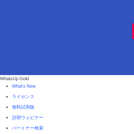
WhatsUp Gold
What's New
ライセンス
無料試用版
説明ウェビナー
パートナー検索