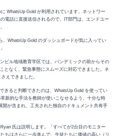
WhatsUp Gold が利用されています。ネットワー
の電話に直接送信されるので、IT部門は、エンドユー
す。
atsUp Gold のダッシュボードが気に入ってい
。」
た。ダンビル地域教育学区では、パンデミックの前からその
ることなく、緊急事態にスムーズに対応できました。ネ
ことさえできました。
判断できたのは、WhatsUp Gold を使ってい
の革新的な手法を教師が使いこなせるよう、十分な時
設定の展開が含まれ、工夫された独自のドキュメント共有手
yan 氏は説明します。「すべてが2台目のモニター
私たちはさらに一歩進んで、生徒たちに価値の高い（リ