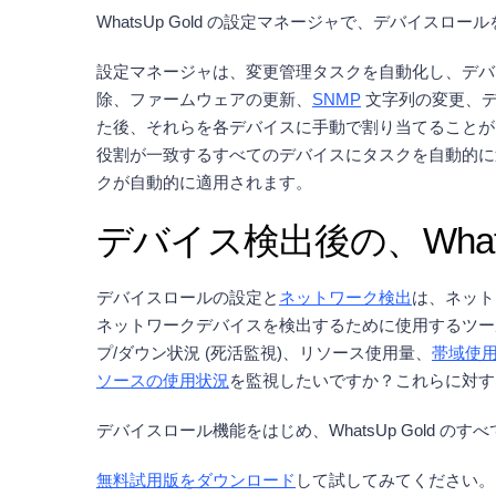
WhatsUp Gold の設定マネージャで、デバイ
設定マネージャは、変更管理タスクを自動化し、デバイス
除、ファームウェアの更新、
SNMP
文字列の変更、デ
た後、それらを各デバイスに手動で割り当てることが
役割が一致するすべてのデバイスにタスクを自動的に
クが自動的に適用されます。
デバイス検出後の、What
デバイスロールの設定と
ネットワーク検出
は、ネット
ネットワークデバイスを検出するために使用するツー
プ/ダウン状況 (死活監視)、リソース使用量、
帯域使
ソースの使用状況
を監視したいですか？これらに対する答
デバイスロール機能をはじめ、WhatsUp Gold 
無料試用版をダウンロード
して試してみてください。