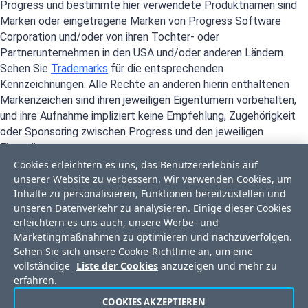
Progress und bestimmte hier verwendete Produktnamen sind
Marken oder eingetragene Marken von Progress Software
Corporation und/oder von ihren Tochter- oder
Partnerunternehmen in den USA und/oder anderen Ländern.
Sehen Sie
Trademarks
für die entsprechenden
Kennzeichnungen. Alle Rechte an anderen hierin enthaltenen
Markenzeichen sind ihren jeweiligen Eigentümern vorbehalten,
und ihre Aufnahme impliziert keine Empfehlung, Zugehörigkeit
oder Sponsoring zwischen Progress und den jeweiligen
Eigentümern.
Cookies erleichtern es uns, das Benutzererlebnis auf
unserer Website zu verbessern. Wir verwenden Cookies, um
Inhalte zu personalisieren, Funktionen bereitzustellen und
unseren Datenverkehr zu analysieren. Einige dieser Cookies
erleichtern es uns auch, unsere Werbe- und
Marketingmaßnahmen zu optimieren und nachzuverfolgen.
Sehen Sie sich unsere Cookie-Richtlinie an, um eine
vollständige
Liste der Cookies
anzuzeigen und mehr zu
erfahren.
Privacy Center
Trust Center
Lizenzvereinbarung
COOKIES AKZEPTIEREN
Ich möchte nicht, dass meine persönlichen Daten verkauft oder